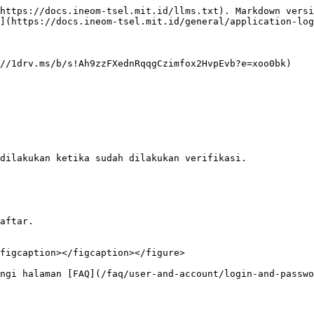
https://docs.ineom-tsel.mit.id/llms.txt). Markdown versi
](https://docs.ineom-tsel.mit.id/general/application-log
//1drv.ms/b/s!Ah9zzFXednRqqgCzimfox2HvpEvb?e=xoo0bk)

dilakukan ketika sudah dilakukan verifikasi.

aftar.

figcaption></figcaption></figure>
