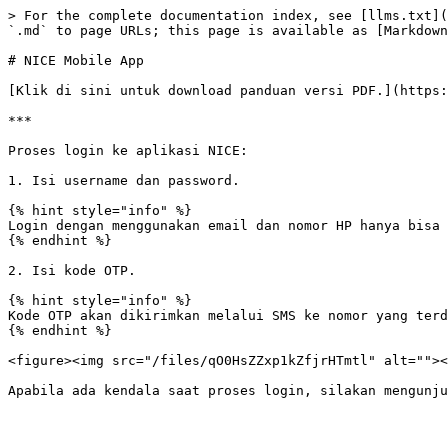
> For the complete documentation index, see [llms.txt](
`.md` to page URLs; this page is available as [Markdown
# NICE Mobile App

[Klik di sini untuk download panduan versi PDF.](https:
***

Proses login ke aplikasi NICE:

1. Isi username dan password.

{% hint style="info" %}

Login dengan menggunakan email dan nomor HP hanya bisa 
{% endhint %}

2. Isi kode OTP.

{% hint style="info" %}

Kode OTP akan dikirimkan melalui SMS ke nomor yang terd
{% endhint %}

<figure><img src="/files/qO0HsZZxp1kZfjrHTmtl" alt=""><