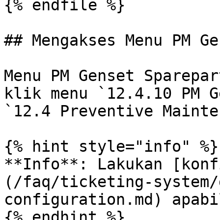
{% endfile %}

## Mengakses Menu PM Ge
Menu PM Genset Sparepar
klik menu `12.4.10 PM G
`12.4 Preventive Mainte
{% hint style="info" %}

**Info**: Lakukan [konf
(/faq/ticketing-system/
configuration.md) apabi
{% endhint %}
