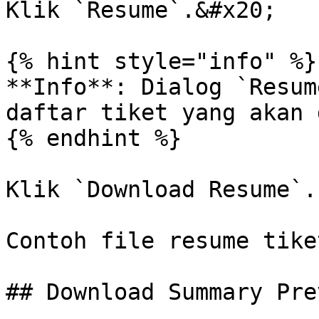
Klik `Resume`.&#x20;

{% hint style="info" %}

**Info**: Dialog `Resum
daftar tiket yang akan 
{% endhint %}

Klik `Download Resume`.

Contoh file resume tike
## Download Summary Pre