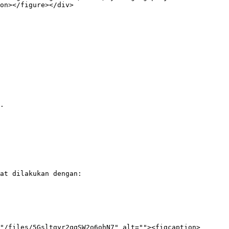
on></figure></div>

.

at dilakukan dengan:

"/files/5Gsltgyr2qqSW2o6ohN7" alt=""><figcaption>