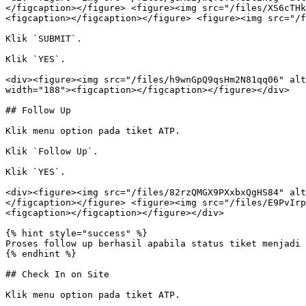
</figcaption></figure> <figure><img src="/files/XS6cTHk
<figcaption></figcaption></figure> <figure><img src="/f
Klik `SUBMIT`.

Klik `YES`.

<div><figure><img src="/files/h9wnGpQ9qsHm2N81qq06" alt
width="188"><figcaption></figcaption></figure></div>

## Follow Up

Klik menu option pada tiket ATP.

Klik `Follow Up`.

Klik `YES`.

<div><figure><img src="/files/82rzQMGX9PXxbxQgHS84" alt
</figcaption></figure> <figure><img src="/files/E9PvIrp
<figcaption></figcaption></figure></div>

{% hint style="success" %}

Proses follow up berhasil apabila status tiket menjadi 
{% endhint %}

## Check In on Site

Klik menu option pada tiket ATP.
