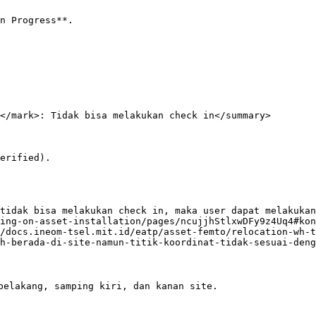
n Progress**.

</mark>: Tidak bisa melakukan check in</summary>

erified).

tidak bisa melakukan check in, maka user dapat melakuka
ing-on-asset-installation/pages/ncujjhStlxwDFy9z4Uq4#kon
/docs.ineom-tsel.mit.id/eatp/asset-femto/relocation-wh-t
h-berada-di-site-namun-titik-koordinat-tidak-sesuai-deng
belakang, samping kiri, dan kanan site.
