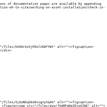
ons of documentation pages are available by appending 
tion-wh-to-site/working-on-asset-installation/check-in-
"/files/kVGHcVu5jPOol26DFYWt" alt=""><figcaption>
</div>

"/files/XjGoNEqGEeDxzgny5q4G" alt=""><figcaption>
 <figure><img src="/files/ayor7UgMFgDpZOjoV26E" alt="">