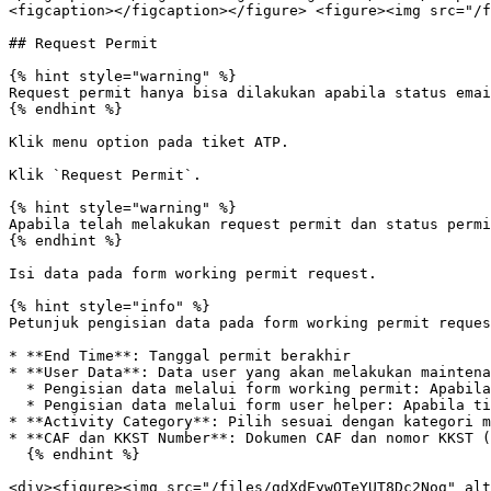
<figcaption></figcaption></figure> <figure><img src="/f
## Request Permit

{% hint style="warning" %}

Request permit hanya bisa dilakukan apabila status emai
{% endhint %}

Klik menu option pada tiket ATP.

Klik `Request Permit`.

{% hint style="warning" %}

Apabila telah melakukan request permit dan status permi
{% endhint %}

Isi data pada form working permit request.

{% hint style="info" %}

Petunjuk pengisian data pada form working permit reques
* **End Time**: Tanggal permit berakhir

* **User Data**: Data user yang akan melakukan maintena
  * Pengisian data melalui form working permit: Apabila telah memiliki akun NICE

  * Pengisian data melalui form user helper: Apabila tidak memiliki akun NICE

* **Activity Category**: Pilih sesuai dengan kategori m
* **CAF dan KKST Number**: Dokumen CAF dan nomor KKST (
  {% endhint %}

<div><figure><img src="/files/gdXdEywQTeYUT8Dc2Nog" alt