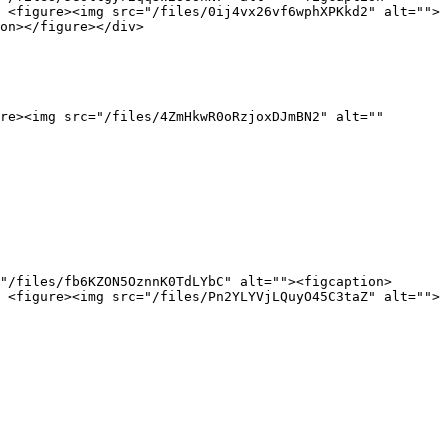
 <figure><img src="/files/0ij4vx26vf6wphXPKkd2" alt="">
on></figure></div>

re><img src="/files/4ZmHkwR0oRzjoxDJmBN2" alt="" 
"/files/fb6KZON5OznnK0TdLYbC" alt=""><figcaption>
 <figure><img src="/files/Pn2YLYVjLQuyO45C3taZ" alt="">