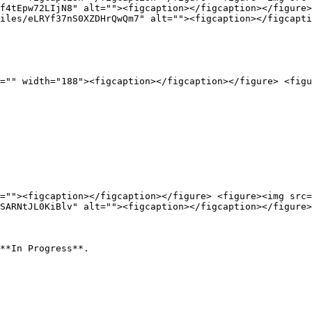
f4tEpw72LIjN8" alt=""><figcaption></figcaption></figure>
iles/eLRYf37nS0XZDHrQwQm7" alt=""><figcaption></figcapti
="" width="188"><figcaption></figcaption></figure> <figu
=""><figcaption></figcaption></figure> <figure><img src=
SARNtJL0KiBlv" alt=""><figcaption></figcaption></figure>
**In Progress**.
