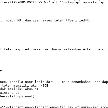
iles/7l9Va68MrVOIfbdWKrWx" alt=""><figcaption></figcapti
l, nomor HP, dan izin akses telah **Verified**.

t telah expired, maka user harus melakukan extend permit
t:

nce. Apabila user lebih dari 1, maka penambahan user dap
aintenance

bersifat opsional)

=""><figcaption></figcaption></figure> <figure><img src=