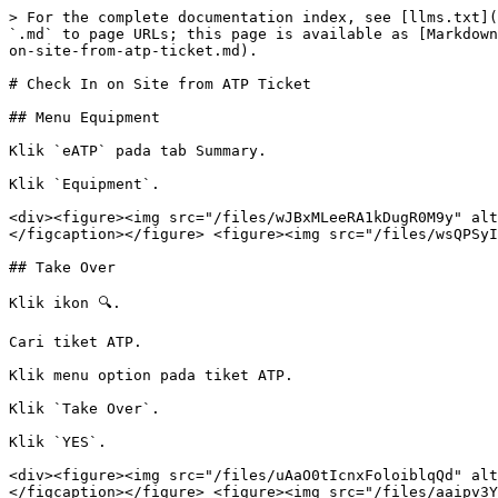
> For the complete documentation index, see [llms.txt](
`.md` to page URLs; this page is available as [Markdown
on-site-from-atp-ticket.md).

# Check In on Site from ATP Ticket

## Menu Equipment

Klik `eATP` pada tab Summary.

Klik `Equipment`.

<div><figure><img src="/files/wJBxMLeeRA1kDugR0M9y" alt
</figcaption></figure> <figure><img src="/files/wsQPSyI
## Take Over

Klik ikon 🔍.

Cari tiket ATP.

Klik menu option pada tiket ATP.

Klik `Take Over`.

Klik `YES`.

<div><figure><img src="/files/uAaO0tIcnxFoloiblqQd" alt
</figcaption></figure> <figure><img src="/files/aaipv3Y