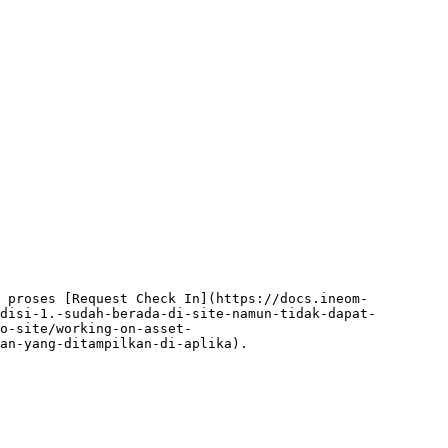
n proses [Request Check In](https://docs.ineom-
disi-1.-sudah-berada-di-site-namun-tidak-dapat-
o-site/working-on-asset-
an-yang-ditampilkan-di-aplika).
