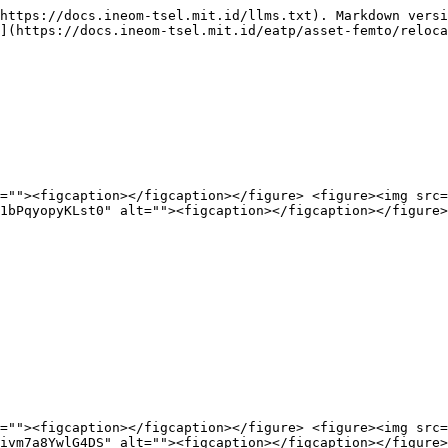
https://docs.ineom-tsel.mit.id/llms.txt). Markdown versi
](https://docs.ineom-tsel.mit.id/eatp/asset-femto/reloca
=""><figcaption></figcaption></figure> <figure><img src=
1bPqyopyKLst0" alt=""><figcaption></figcaption></figure>
=""><figcaption></figcaption></figure> <figure><img src=
ivm7a8YwlG4DS" alt=""><figcaption></figcaption></figure>