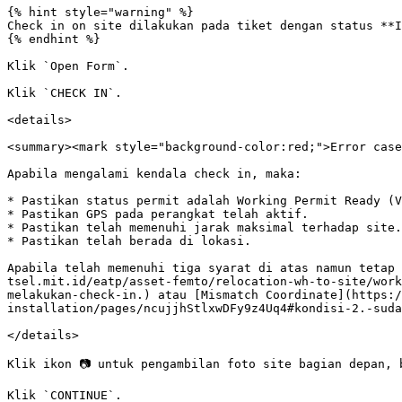
{% hint style="warning" %}

Check in on site dilakukan pada tiket dengan status **I
{% endhint %}

Klik `Open Form`.

Klik `CHECK IN`.

<details>

<summary><mark style="background-color:red;">Error case
Apabila mengalami kendala check in, maka:

* Pastikan status permit adalah Working Permit Ready (V
* Pastikan GPS pada perangkat telah aktif.

* Pastikan telah memenuhi jarak maksimal terhadap site.

* Pastikan telah berada di lokasi.

Apabila telah memenuhi tiga syarat di atas namun tetap 
tsel.mit.id/eatp/asset-femto/relocation-wh-to-site/work
melakukan-check-in.) atau [Mismatch Coordinate](https:/
installation/pages/ncujjhStlxwDFy9z4Uq4#kondisi-2.-suda
</details>

Klik ikon 📷 untuk pengambilan foto site bagian depan, 
Klik `CONTINUE`.
