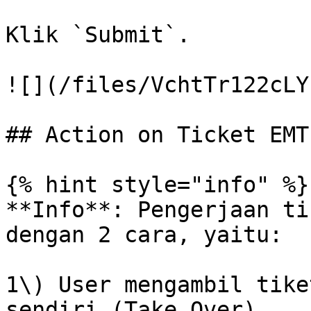
Klik `Submit`.

![](/files/VchtTr122cLY
## Action on Ticket EMT

{% hint style="info" %}

**Info**: Pengerjaan ti
dengan 2 cara, yaitu:

1\) User mengambil tike
sendiri (Take Over).
