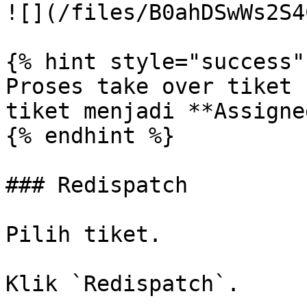
![](/files/B0ahDSwWs2S4
{% hint style="success" 
Proses take over tiket 
tiket menjadi **Assigned
{% endhint %}

### Redispatch

Pilih tiket.

Klik `Redispatch`.
