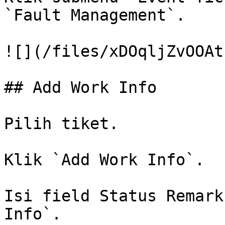
`Fault Management`.

![](/files/xDOqljZvOOAt
## Add Work Info

Pilih tiket.

Klik `Add Work Info`.

Isi field Status Remark
Info`.
