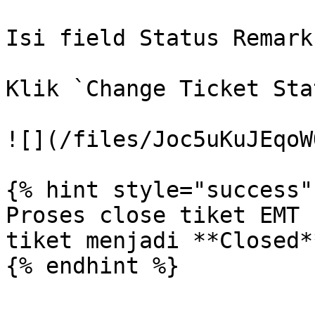
Isi field Status Remark
Klik `Change Ticket Sta
![](/files/Joc5uKuJEqoW
{% hint style="success" 
Proses close tiket EMT 
tiket menjadi **Closed**