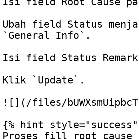
Isi field Root Cause pa
Ubah field Status menja
`General Info`.

Isi field Status Remark.
Klik `Update`.

![](/files/bUWXsmUipbcT
{% hint style="success" 
Proses fill root cause 