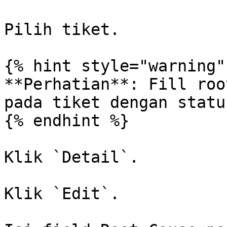
Pilih tiket.

{% hint style="warning" 
**Perhatian**: Fill roo
pada tiket dengan statu
{% endhint %}

Klik `Detail`.

Klik `Edit`.
