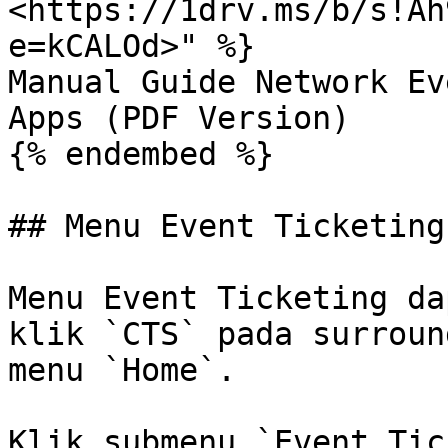
<https://1drv.ms/b/s!Ah
e=kCALOd>" %}

Manual Guide Network Ev
Apps (PDF Version)

{% endembed %}

## Menu Event Ticketing

Menu Event Ticketing da
klik `CTS` pada surroun
menu `Home`.

Klik submenu `Event Tic