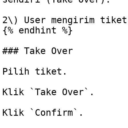
2\) User mengirim tiket
{% endhint %}

### Take Over

Pilih tiket.

Klik `Take Over`.

Klik `Confirm`.
