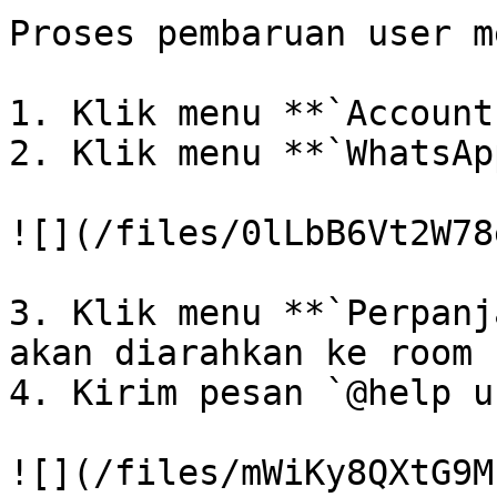
Proses pembaruan user m
1. Klik menu **`Account`
2. Klik menu **`WhatsAp
![](/files/0lLbB6Vt2W78
3. Klik menu **`Perpanj
akan diarahkan ke room 
4. Kirim pesan `@help u
![](/files/mWiKy8QXtG9M