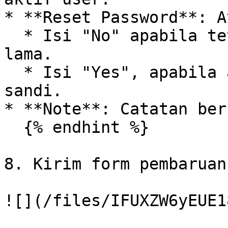
* **Reset Password**: A
  * Isi "No" apabila tetap menggunakan kata sandi 
lama.

  * Isi "Yes", apabila akan mengatur ulang kata 
sandi.

* **Note**: Catatan ber
  {% endhint %}

8. Kirim form pembaruan
![](/files/IFUXZW6yEUE1