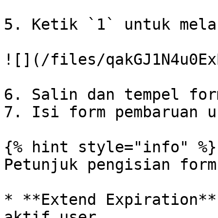
5. Ketik `1` untuk mela
![](/files/qakGJ1N4u0Ex
6. Salin dan tempel for
7. Isi form pembaruan us
{% hint style="info" %}

Petunjuk pengisian form
* **Extend Expiration**
aktif user.
