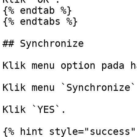
{% endtab %}

{% endtabs %}

## Synchronize

Klik menu option pada h
Klik menu `Synchronize`.
Klik `YES`.

{% hint style="success" 