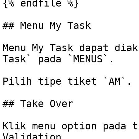
{% endfile %}

## Menu My Task

Menu My Task dapat diak
Task` pada `MENUS`.

Pilih tipe tiket `AM`.

## Take Over

Klik menu option pada t
Validation.
