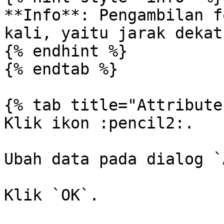
**Info**: Pengambilan f
kali, yaitu jarak dekat
{% endhint %}

{% endtab %}

{% tab title="Attribute"
Klik ikon :pencil2:.

Ubah data pada dialog `
Klik `OK`.
