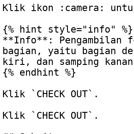
Klik ikon :camera: untu
{% hint style="info" %}

**Info**: Pengambilan f
bagian, yaitu bagian de
kiri, dan samping kanan
{% endhint %}

Klik `CHECK OUT`.

Klik `CHECK OUT`.
