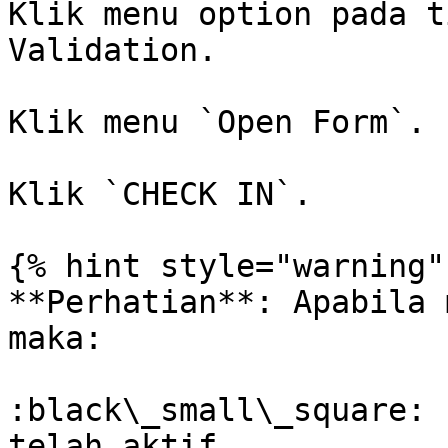
Klik menu option pada t
Validation.

Klik menu `Open Form`.

Klik `CHECK IN`.

{% hint style="warning" 
**Perhatian**: Apabila 
maka:

:black\_small\_square: 
telah aktif.
