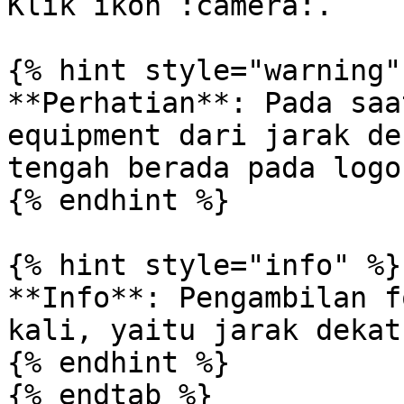
Klik ikon :camera:.

{% hint style="warning" 
**Perhatian**: Pada saa
equipment dari jarak de
tengah berada pada logo
{% endhint %}

{% hint style="info" %}

**Info**: Pengambilan f
kali, yaitu jarak dekat
{% endhint %}

{% endtab %}
