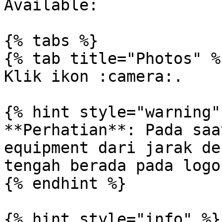
Available:

{% tabs %}

{% tab title="Photos" %}
Klik ikon :camera:.

{% hint style="warning" 
**Perhatian**: Pada saa
equipment dari jarak de
tengah berada pada logo
{% endhint %}

{% hint style="info" %}
