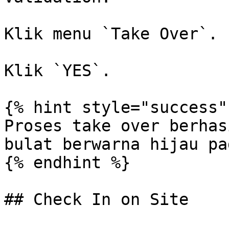
Klik menu `Take Over`.

Klik `YES`.

{% hint style="success" 
Proses take over berhas
bulat berwarna hijau pa
{% endhint %}

## Check In on Site
