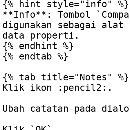
{% hint style="info" %}

**Info**: Tombol `Compa
digunakan sebagai alat 
data properti.

{% endhint %}

{% endtab %}

{% tab title="Notes" %}

Klik ikon :pencil2:.

Ubah catatan pada dialo
Klik `OK`.
