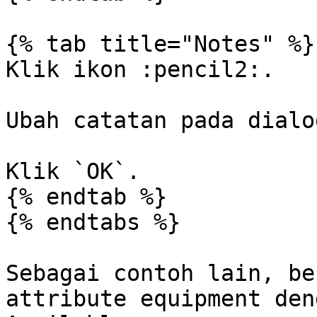
{% tab title="Notes" %}

Klik ikon :pencil2:.

Ubah catatan pada dialo
Klik `OK`.

{% endtab %}

{% endtabs %}

Sebagai contoh lain, be
attribute equipment den