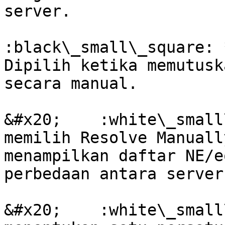
server.

:black\_small\_square: 
Dipilih ketika memutusk
secara manual.

&#x20;    :white\_small
memilih Resolve Manuall
menampilkan daftar NE/e
perbedaan antara server
&#x20;    :white\_small