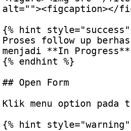
alt=""><figcaption></fi
{% hint style="success" 
Proses follow up berhas
menjadi **In Progress**.
{% endhint %}

## Open Form

Klik menu option pada t
{% hint style="warning" 