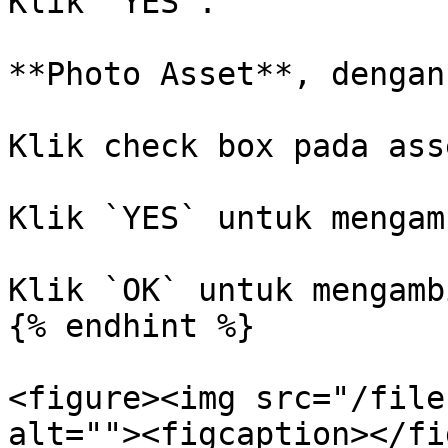
Klik `YES`.

**Photo Asset**, dengan
Klik check box pada asse
Klik `YES` untuk mengam
Klik `OK` untuk mengamb
{% endhint %}

<figure><img src="/file
alt=""><figcaption></fi