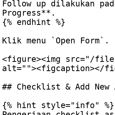
Follow up dilakukan pad
Progress**.

{% endhint %}

Klik menu `Open Form`.

<figure><img src="/file
alt=""><figcaption></fi
## Checklist & Add New 
{% hint style="info" %}

Pengerjaan checklist as