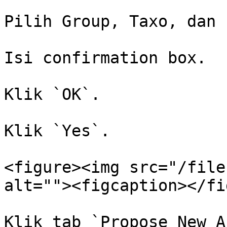
Pilih Group, Taxo, dan 
Isi confirmation box.

Klik `OK`.

Klik `Yes`.

<figure><img src="/file
alt=""><figcaption></fi
Klik tab `Propose New A