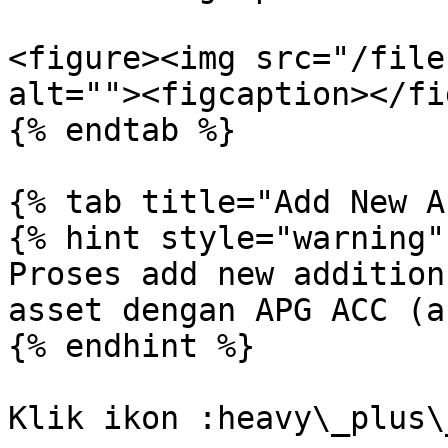
<figure><img src="/file
alt=""><figcaption></fi
{% endtab %}

{% tab title="Add New A
{% hint style="warning" 
Proses add new addition
asset dengan APG ACC (a
{% endhint %}

Klik ikon :heavy\_plus\