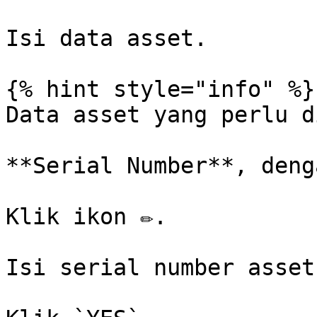
Isi data asset.

{% hint style="info" %}

Data asset yang perlu d
**Serial Number**, deng
Klik ikon ✏️.

Isi serial number asset.