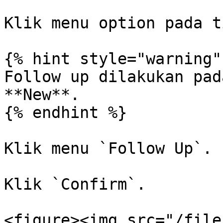
Klik menu option pada t
{% hint style="warning" 
Follow up dilakukan pad
**New**.

{% endhint %}

Klik menu `Follow Up`.

Klik `Confirm`.

<figure><img src="/file