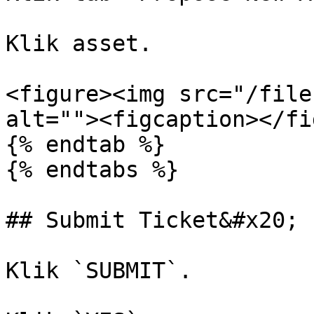
Klik asset.

<figure><img src="/file
alt=""><figcaption></fi
{% endtab %}

{% endtabs %}

## Submit Ticket&#x20;

Klik `SUBMIT`.
