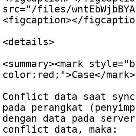
src="/files/wntEbWjbBYA
<figcaption></figcaptio
<details>

<summary><mark style="b
color:red;">Case</mark>
Conflict data saat sync
pada perangkat (penyimp
dengan data pada server
conflict data, maka:
