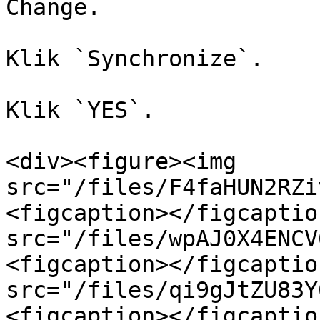
Change.

Klik `Synchronize`.

Klik `YES`.

<div><figure><img 
src="/files/F4faHUN2RZi
<figcaption></figcaptio
src="/files/wpAJ0X4ENCV
<figcaption></figcaptio
src="/files/qi9gJtZU83Y
<figcaption></figcaptio